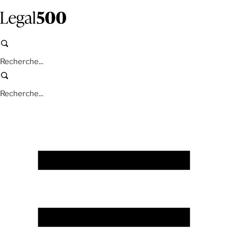
Aller
au
contenu
principal
Recherche
Recherche