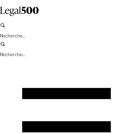
Aller
au
contenu
principal
Recherche
Recherche