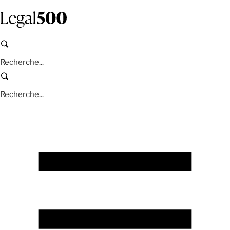
Aller
au
contenu
principal
Recherche
Recherche