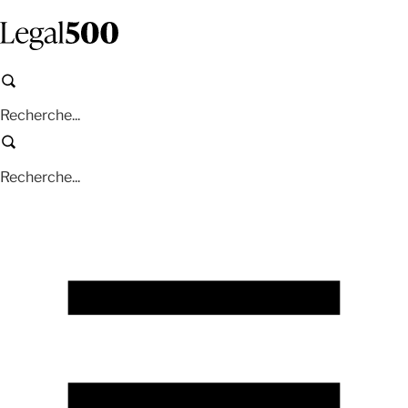
Aller
au
contenu
principal
Recherche
Recherche