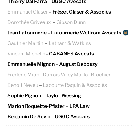
Thierry Dal Farra
–
UGGC Avocats
Emmanuel Glaser
–
Fréget Glaser & Associés
Dorothée Griveaux
–
Gibson Dunn
Jean Latournerie
–
Latournerie Wolfrom Avocats
Gauthier Martin
–
Latham & Watkins
Vincent Michelin
–
CABANES Avocats
Emmanuelle Mignon
–
August Debouzy
Frédéric Mion
-
Darrois Villey Maillot Brochier
Benoit Neveu
–
Lacourte Raquin & Associés
Sophie Pignon
–
Taylor Wessing
Marion Roquette-Pfister
–
LPA Law
Benjamin De Sevin
–
UGGC Avocats