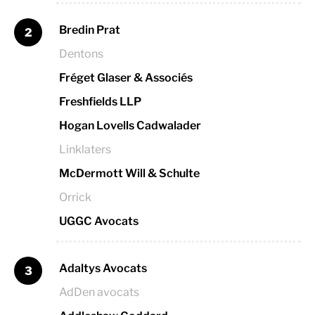
Bredin Prat
2
Dentons
Fréget Glaser & Associés
Freshfields LLP
Hogan Lovells Cadwalader
Linklaters
McDermott Will & Schulte
Orrick
UGGC Avocats
Adaltys Avocats
3
AdDen avocats