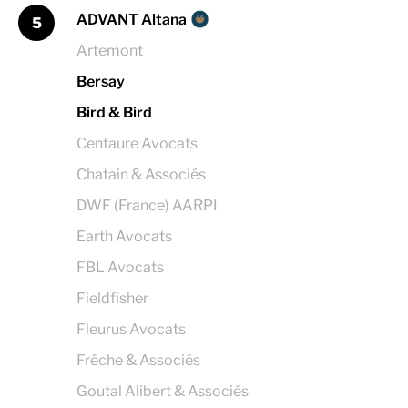
ADVANT Altana
5
Artemont
Bersay
Bird & Bird
Centaure Avocats
Chatain & Associés
DWF (France) AARPI
Earth Avocats
FBL Avocats
Fieldfisher
Fleurus Avocats
Frêche & Associés
Goutal Alibert & Associés