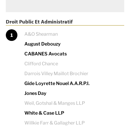
Droit Public Et Administratif
A&O Shearman
1
August Debouzy
CABANES Avocats
Clifford Chance
Darrois Villey Maillot Brochier
Gide Loyrette Nouel A.A.R.P.I.
Jones Day
Weil, Gotshal & Manges LLP
White & Case LLP
Willkie Farr & Gallagher LLP