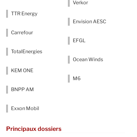
Verkor
TTR Energy
Envision AESC
Carrefour
EFGL
TotalEnergies
Ocean Winds
KEM ONE
M6
BNPP AM
Exxon Mobil
Principaux dossiers