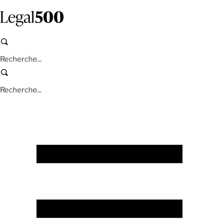
Aller
au
contenu
principal
Recherche
Recherche