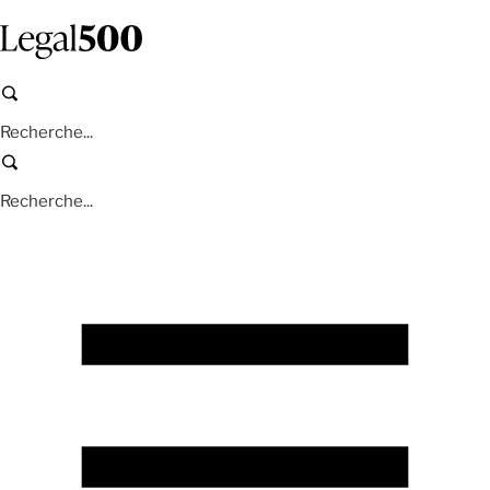
Aller
au
contenu
principal
Recherche
Recherche