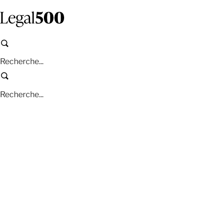
Aller
au
contenu
principal
Recherche
Recherche