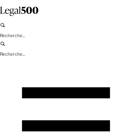
Aller
au
contenu
principal
Recherche
Recherche