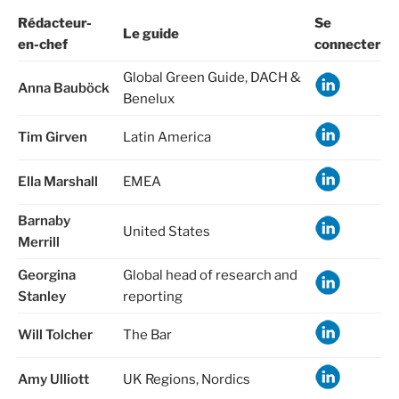
Rédacteur-
Se
Le guide
en-chef
connecter
Global Green Guide
,
DACH &
Anna Bauböck
Benelux
Tim Girven
Latin America
Ella Marshall
EMEA
Barnaby
United States
Merrill
Georgina
Global head of research and
Stanley
reporting
Will Tolcher
The Bar
Amy Ulliott
UK Regions
,
Nordics