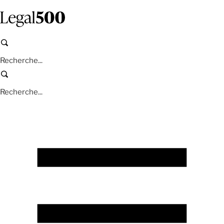
Aller
au
contenu
principal
Recherche
Recherche