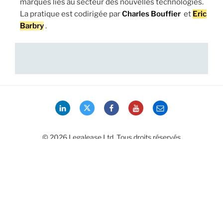
marques liés au secteur des nouvelles technologies.
La pratique est codirigée par
Charles Bouffier
et
Eric
Barbry
.
LinkedIn
Twitter
Facebook
YouTube
Email
© 2026 Legalease Ltd. Tous droits réservés
Entreprise enregistrée England & Wales No. 2427356 VAT
321572722
Adresse enregistrée: 188 Fleet Street, London, EC4A 2AG
Data Protection policies
|
Gestion des cookies
|
FAQs
|
Contactez-nous