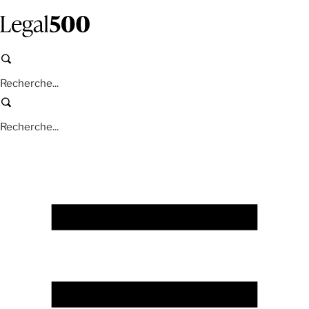
Aller
au
contenu
principal
Recherche
Recherche