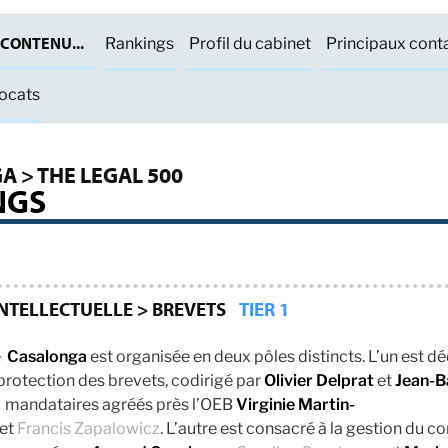
CONTENU...
Rankings
Profil du cabinet
Principaux cont
vocats
 > THE LEGAL 500
NGS
INTELLECTUELLE > BREVETS
TIER 1
e
Casalonga
est organisée en deux pôles distincts. L’un est dé
a protection des brevets, codirigé par
Olivier Delprat
et
Jean-B
s mandataires agréés près l’OEB
Virginie Martin-
et
Francis Zapalowicz
. L’autre est consacré à la gestion du c