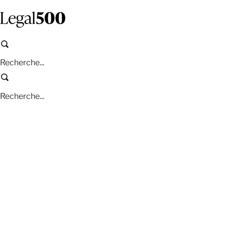
Aller
au
contenu
principal
Recherche
Recherche