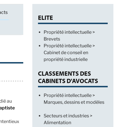
acts
ELITE
Propriété intellectuelle >
Brevets
Propriété intellectuelle >
Cabinet de conseil en
propriété industrielle
CLASSEMENTS DES
CABINETS D'AVOCATS
Propriété intellectuelle >
dié au
Marques, dessins et modèles
aptiste
Secteurs et industries >
ontentieux
Alimentation