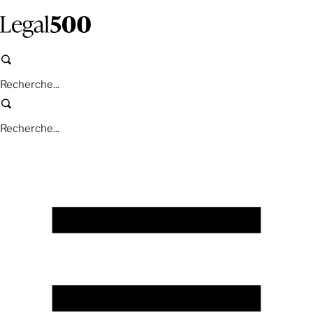
Aller
au
contenu
principal
Recherche
Recherche