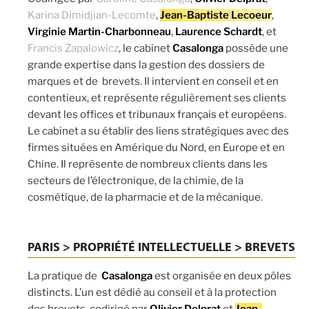
Karina Dimidjian-Lecomte
,
Jean-Baptiste Lecoeur
,
Virginie Martin-Charbonneau
,
Laurence Schardt
, et
Francis Zapalowicz
, le cabinet
Casalonga
possède une
grande expertise dans la gestion des dossiers de
marques et de brevets. Il intervient en conseil et en
contentieux, et représente régulièrement ses clients
devant les offices et tribunaux français et européens.
Le cabinet a su établir des liens stratégiques avec des
firmes situées en Amérique du Nord, en Europe et en
Chine. Il représente de nombreux clients dans les
secteurs de l’électronique, de la chimie, de la
cosmétique, de la pharmacie et de la mécanique.
PARIS > PROPRIÉTÉ INTELLECTUELLE > BREVETS
La pratique de
Casalonga
est organisée en deux pôles
distincts. L’un est dédié au conseil et à la protection
des brevets, codirigé par
Olivier Delprat
et
Jean-