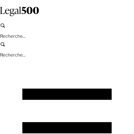
Aller
au
contenu
principal
Recherche
Recherche