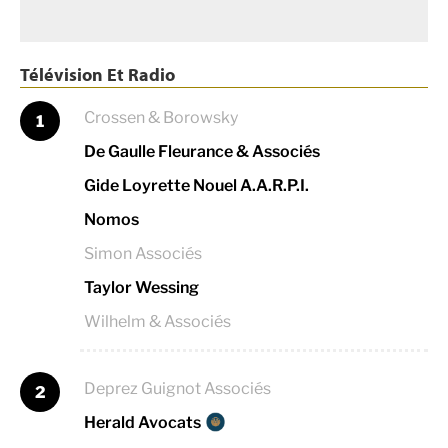
Télévision Et Radio
Crossen & Borowsky
1
De Gaulle Fleurance & Associés
Gide Loyrette Nouel A.A.R.P.I.
Nomos
Simon Associés
Taylor Wessing
Wilhelm & Associés
Deprez Guignot Associés
2
Herald Avocats