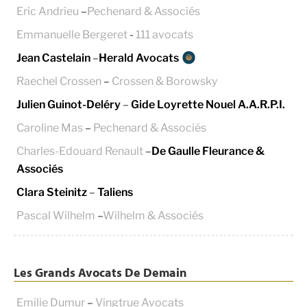
Eric Andrieu
–
Pechenard & Associés
Emmanuelle Bergeret
-
111 avocats
Jean Castelain
–
Herald Avocats
Raechel Crossen
–
Crossen & Borowsky
Julien Guinot-Deléry
–
Gide Loyrette Nouel A.A.R.P.I.
Caroline Mas
–
Pechenard & Associés
Charles-Edouard Renault
–
De Gaulle Fleurance &
Associés
Clara Steinitz
–
Taliens
Pascal Wilhelm
–
Wilhelm & Associés
Les Grands Avocats De Demain
Emilie Dumur
–
Vingtrue Avocats