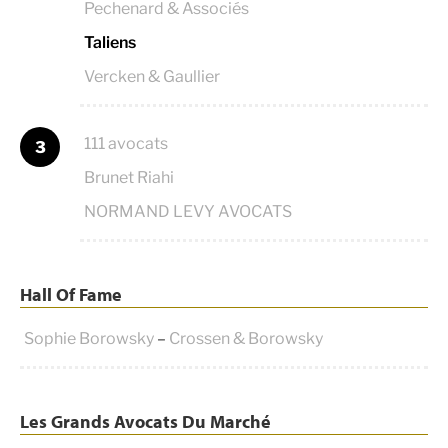
Pechenard & Associés
Taliens
Vercken & Gaullier
111 avocats
3
Brunet Riahi
NORMAND LEVY AVOCATS
Hall Of Fame
Sophie Borowsky
–
Crossen & Borowsky
Les Grands Avocats Du Marché