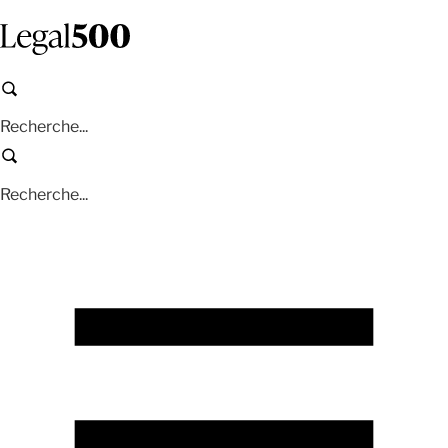
Aller
au
contenu
principal
Recherche
Recherche